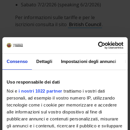
Sabato 7/2/2026 (speaking 6/2/2026)
Per informazioni sulle tariffe e per le
iscrizioni consulta il sito
British Council
.
N.B.: Le iscrizioni chiudono 10 gg prima della
data del test.
Consenso
Dettagli
Impostazioni degli annunci
In
Uso responsabile dei dati
Orario
Noi e
i nostri 1022 partner
trattiamo i vostri dati
personali, ad esempio il vostro numero IP, utilizzando
Il CLA organizza sessioni di esame IELTS
tecnologie come i cookie per memorizzare e accedere
in collaborazione con il British Council.
alle informazioni sul vostro dispositivo al fine di
pubblicare annunci e contenuti personalizzati, misurare
IELTS è una certificazione di lingua
gli annunci e i contenuti, ricercare il pubblico e sviluppare