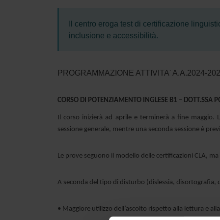
Il centro eroga test di certificazione linguis
inclusione e accessibilità.
PROGRAMMAZIONE ATTIVITA' A.A.2024-20
CORSO DI POTENZIAMENTO INGLESE B1 – DOTT.SSA 
Il corso inizierà ad aprile e terminerà a fine maggio
sessione generale, mentre una seconda sessione è prev
Le prove seguono il modello delle certificazioni CLA, 
A seconda del tipo di disturbo (dislessia, disortografia, 
• Maggiore utilizzo dell’ascolto rispetto alla lettura e al