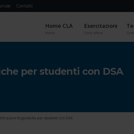
onale
Contatti
Home CLA
Esercitazioni
Te
Home
Corsi offerti
Certi
stiche per studenti con DSA
tificazioni linguistiche per studenti con DSA