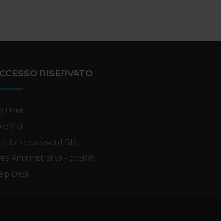
CCESSO RISERVATO
y Univr
ebMail
estione password GIA
rea Amministrativa - dbERW
elp Desk