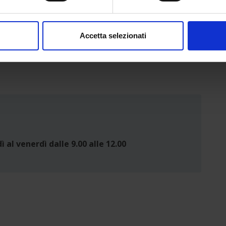
consenso in qualsiasi momento dalla Dichiarazione sui cookie.
nalizzare contenuti ed annunci, per fornire funzionalità dei socia
Accetta selezionati
inoltre informazioni sul modo in cui utilizzi il nostro sito con i n
icità e social media, i quali potrebbero combinarle con altre inform
lizzo dei loro servizi.
ì al venerdì dalle 9.00 alle 12.00