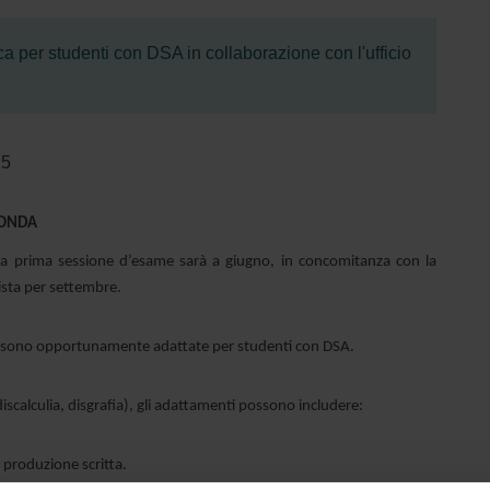
tica per studenti con DSA in collaborazione con l'ufficio
25
PONDA
. La prima sessione d’esame sarà a giugno, in concomitanza con la
ista per settembre.
ma sono opportunamente adattate per studenti con DSA.
discalculia, disgrafia), gli adattamenti possono includere:
la produzione scritta.