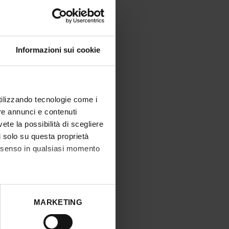
Informazioni sui cookie
utilizzando tecnologie come i
re annunci e contenuti
vete la possibilità di scegliere
li solo su questa proprietà
consenso in qualsiasi momento
he metro,
MARKETING
cifiche (impronte digitali).
ezione dettagli
. Puoi