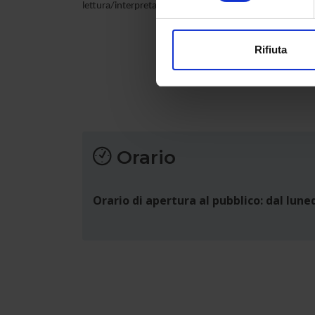
lettura/interpretazione di testi.
modificare o ritirare il tuo 
Utilizziamo i cookie per perso
Rifiuta
nostro traffico. Condividiamo 
di analisi dei dati web, pubbl
che hanno raccolto dal tuo uti
Orario
Orario di apertura al pubblico: dal luned