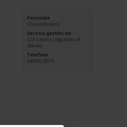
Personale
Chiara Modena
Servizio gestito da:
CLA Centro Linguistico di
Ateneo
Telefono
045802 8019