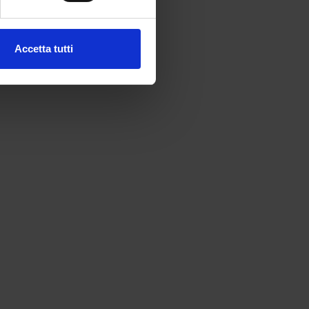
l media e per analizzare il
Accetta tutti
ostri partner che si occupano
azioni che hai fornito loro o