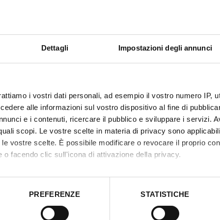
iari (Arial o Verdana), interlinea ampia e minore densità di testo.
n più).
Dettagli
Impostazioni degli annunci
r ridurre l’impatto della scrittura.
rattiamo i vostri dati personali, ad esempio il vostro numero IP, 
 sintesi vocale e mappe concettuali.
dere alle informazioni sul vostro dispositivo al fine di pubblica
nunci e i contenuti, ricercare il pubblico e sviluppare i servizi. A
r quali scopi. Le vostre scelte in materia di privacy sono applicabi
 Zoom. Lo studente deve prima contattare l'ufficio inclusione per
to le vostre scelte. È possibile modificare o revocare il proprio 
 o facendo clic sull'icona di attivazione della privacy.
re a un massimo di 25 ore nel corso dell'anno. Il primo passo
mo anche:
o studente e i disturbi eventualmente presenti. Successivamente,
 sulla tua posizione geografica, con un'approssimazione di qualc
PREFERENZE
STATISTICHE
spondere alle esigenze individuate, che solitamente include esercizi
itivo, scansionandolo attivamente alla ricerca di caratteristiche spe
con particolare attenzione alle abilità di scrittura e
aborati i tuoi dati personali e imposta le tue preferenze nella
s