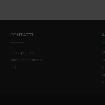
CONTATTI
A
Cerca persone
M
Uffici amministrativi
W
PEC
G
A
H