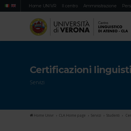
Home UNIVR
Il centro
Amministrazione
Pers
Web
Persone
Certificazioni lingui
Servizi
Home Univr
CLA
Home page
Servizi
Studenti
Cer