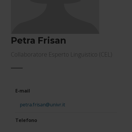
Petra Frisan
Collaboratore Esperto Linguistico (CEL)
Informazioni
E-mail
di
petra.frisan@univr.it
contatto
Telefono