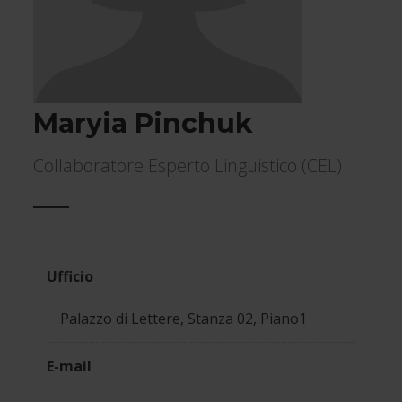
Maryia Pinchuk
Collaboratore Esperto Linguistico (CEL)
Informazioni
Ufficio
di
Palazzo di Lettere, Stanza 02, Piano1
contatto
E-mail