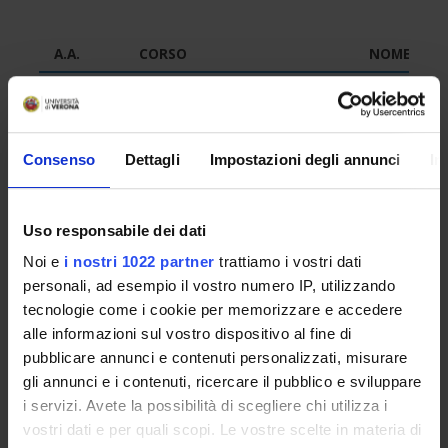
A.A.
CORSO
NOME
2024/2025
CENTRO LINGUISTICO DI ATENEO
Attività dida
2024/2025
CENTRO LINGUISTICO DI ATENEO
Russo a2 - a
Consenso
Dettagli
Impostazioni degli annunci
In
2024/2025
CENTRO LINGUISTICO DI ATENEO
Russo a2 - in
2024/2025
CENTRO LINGUISTICO DI ATENEO
Russo b1 - t
Uso responsabile dei dati
2024/2025
CENTRO LINGUISTICO DI ATENEO
Russo b1 - t
Noi e
i nostri 1022 partner
trattiamo i vostri dati
2024/2025
CENTRO LINGUISTICO DI ATENEO
Russo b2
personali, ad esempio il vostro numero IP, utilizzando
tecnologie come i cookie per memorizzare e accedere
2024/2025
CENTRO LINGUISTICO DI ATENEO
Russo b2
alle informazioni sul vostro dispositivo al fine di
2024/2025
CENTRO LINGUISTICO DI ATENEO
Russo b2
pubblicare annunci e contenuti personalizzati, misurare
gli annunci e i contenuti, ricercare il pubblico e sviluppare
2024/2025
CENTRO LINGUISTICO DI ATENEO
Russo b2
i servizi. Avete la possibilità di scegliere chi utilizza i
2024/2025
CENTRO LINGUISTICO DI ATENEO
Russo c1
vostri dati e per quali scopi. Le vostre scelte in materia di