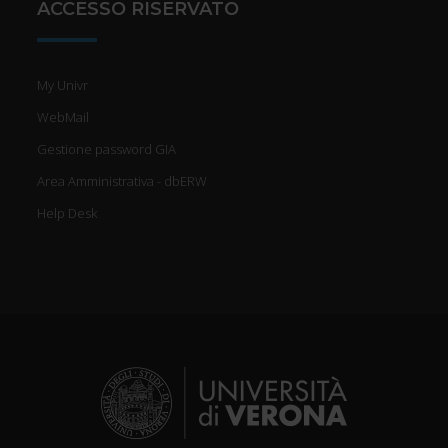
ACCESSO RISERVATO
My Univr
WebMail
Gestione password GIA
Area Amministrativa - dbERW
Help Desk